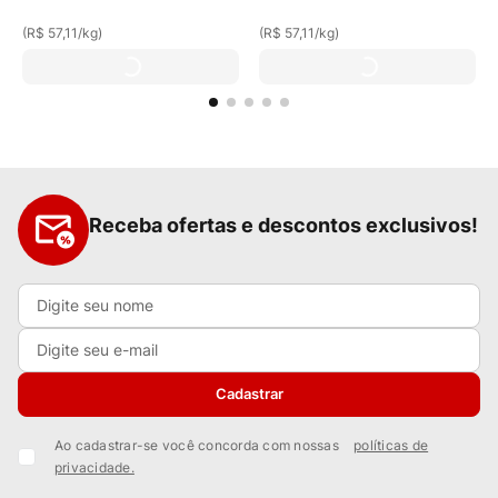
(
R$ 57,11
/
kg
)
(
R$ 57,11
/
kg
)
Receba ofertas e descontos exclusivos!
Cadastrar
Ao cadastrar-se você concorda com nossas
políticas de
privacidade.