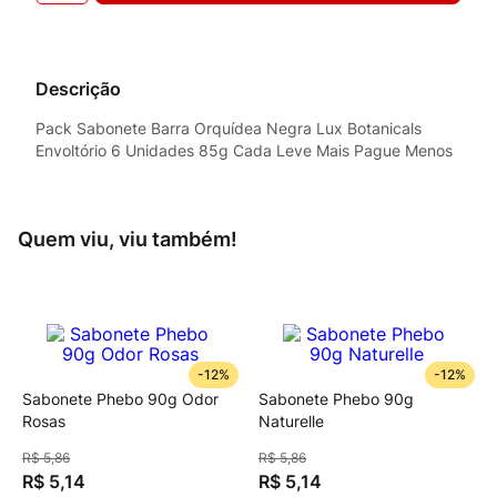
Descrição
Pack Sabonete Barra Orquídea Negra Lux Botanicals
Envoltório 6 Unidades 85g Cada Leve Mais Pague Menos
Quem viu, viu também!
-
12%
-
12%
Sabonete Phebo 90g Odor
Sabonete Phebo 90g
Rosas
Naturelle
R$
5
,
86
R$
5
,
86
R$
5
,
14
R$
5
,
14