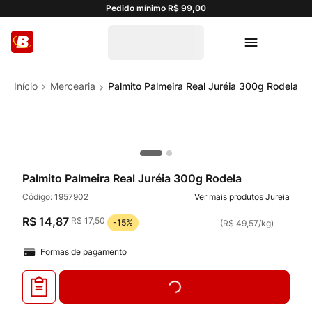
Pedido mínimo R$ 99,00
Mercearia
Palmito Palmeira Real Juréia 300g Rodela
Palmito Palmeira Real Juréia 300g Rodela
Código:
1957902
Jureia
R$
14
,
87
R$
17
,
50
-
15%
(
R$ 49,57
/
kg
)
Formas de pagamento