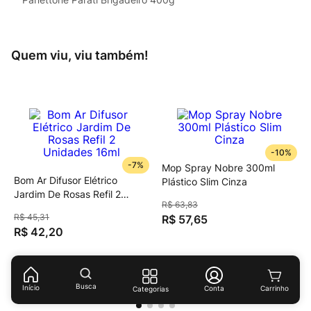
Quem viu, viu também!
-
10%
-
7%
Mop Spray Nobre 300ml
Bom Ar Difusor Elétrico
Plástico Slim Cinza
Jardim De Rosas Refil 2
R$
63
,
83
Unidades 16ml
R$
45
,
31
R$
57
,
65
R$
42
,
20
(
R$ 1.318,75
/
lt
)
Busca
Início
Conta
Categorias