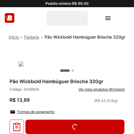
Pedido mínimo R$ 99,00
Padaria
Pão Wickbold Hambúguer Brioche 320gr
Pão Wickbold Hambúguer Brioche 320gr
Código:
2046938
Wickbold
R$
13
,
89
(
R$ 43,41
/
kg
)
Formas de pagamento