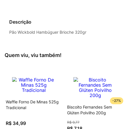
Descrição
Pão Wickbold Hambúguer Brioche 320gr
Quem viu, viu também!
-
27%
Waffle Forno De Minas 525g
Biscoito Fernandes Sem
Tradicional
Glúten Polvilho 200g
R$
9
,
77
R$
34
,
99
R$
7
,
18