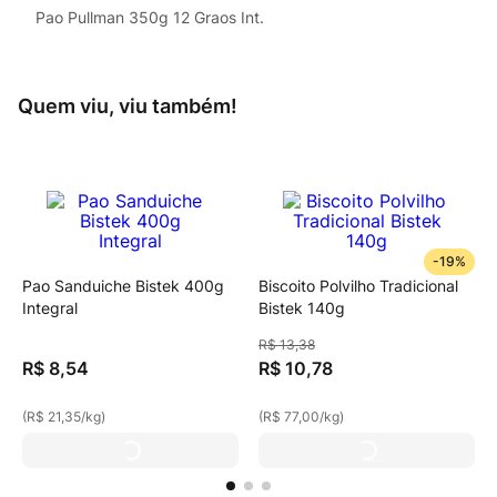
Pao Pullman 350g 12 Graos Int.
Quem viu, viu também!
-
19%
Pao Sanduiche Bistek 400g
Biscoito Polvilho Tradicional
Integral
Bistek 140g
R$
13
,
38
R$
8
,
54
R$
10
,
78
(
R$ 21,35
/
kg
)
(
R$ 77,00
/
kg
)