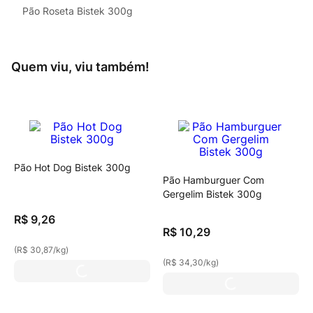
Pão Roseta Bistek 300g
Quem viu, viu também!
Pão Hot Dog Bistek 300g
Pão Hamburguer Com
Gergelim Bistek 300g
R$
9
,
26
R$
10
,
29
(
R$ 30,87
/
kg
)
(
R$ 34,30
/
kg
)