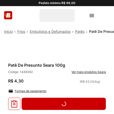
Pedido mínimo R$ 99,00
Frios
Embutidos e Defumados
Patês
Patê De Presu
Patê De Presunto Seara 100g
Código:
1449362
Seara
R$
4
,
30
(
R$ 43,00
/
kg
)
Formas de pagamento