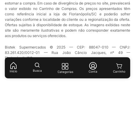
estornar a compra. Em caso de divergência de preços no site, prevalecerá
o valor exibido no Carrinho de Compras. Os preços apresentados têm
como referência inicial a loja de Florianópolis/SC e poderão sofrer
variações conforme a localidade do cliente ou a regionalização da oferta.
Ofertas sujeitas à disponibilidade de estoque. As imagens exibidas neste
site são meramente ilustrativas e podem não corresponder exatamente
aos produtos ou serviços oferecidos.
Bistek Supermercados © 2025 — CEP: 88047-010 — CNPJ:
83.261.420/0012-01 — Rua João Câncio Jacques, nº 49 —
Florianópolis/SC.
Busca
Início
Conta
Categorias