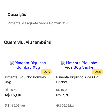
Descrição
Pimenta Malagueta Verde Ponzan 35g
Quem viu, viu também!
-
22%
-
24%
Pimenta Biquinho Bombay
Pimenta Biquinho Aica 80g
95g
Sachet
R$
20
,
59
R$
10
,
08
R$
16
,
06
R$
7
,
70
(
R$ 169,05
/
kg
)
(
R$ 96,25
/
kg
)