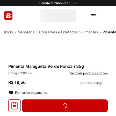
Pedido mínimo R$ 99,00
Mercearia
Conservas e Enlatados
Pimentas
Piment
Pimenta Malagueta Verde Ponzan 35g
Código:
2301296
Ponzan
R$
19
,
56
(
R$ 558,86
/
kg
)
Formas de pagamento