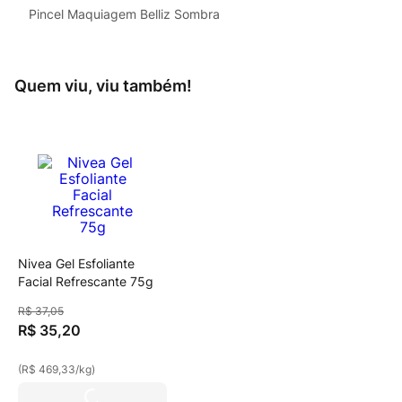
Pincel Maquiagem Belliz Sombra
Quem viu, viu também!
Nivea Gel Esfoliante
Facial Refrescante 75g
R$
37
,
05
R$
35
,
20
(
R$ 469,33
/
kg
)