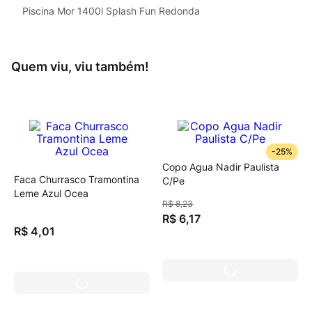
Piscina Mor 1400l Splash Fun Redonda
Quem viu, viu também!
-
25%
Copo Agua Nadir Paulista
Faca Churrasco Tramontina
C/Pe
Leme Azul Ocea
R$
8
,
23
R$
6
,
17
R$
4
,
01