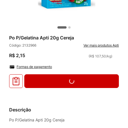
Po P/Gelatina Apti 20g Cereja
Código:
2132966
Apti
R$
2
,
15
(
R$ 107,50
/
kg
)
Formas de pagamento
Descrição
Po P/Gelatina Apti 20g Cereja