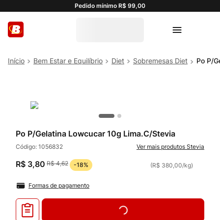
Pedido mínimo R$ 99,00
Bem Estar e Equilíbrio
Diet
Sobremesas Diet
Po P/G
Po P/Gelatina Lowcucar 10g Lima.C/Stevia
Código:
1056832
Stevia
R$
3
,
80
R$
4
,
62
-
18%
(
R$ 380,00
/
kg
)
Formas de pagamento