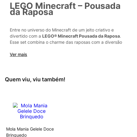
LEGO Minecraft – Pousada
da Raposa
Entre no universo do Minecraft de um jeito criativo e
divertido com a
LEGO® Minecraft Pousada da Raposa
.
Esse set combina o charme das raposas com a diversão
da construção LEGO, permitindo que as crianças recriem
cenários do jogo e inventem novas aventuras.
Ver mais
A pousada tem o formato de uma
raposa gigante deitada
,
com interior acessível e totalmente mobiliado, perfeito
para brincar de faz de conta
Quem viu, viu também!
Mola Mania Gelele Doce
Brinquedo