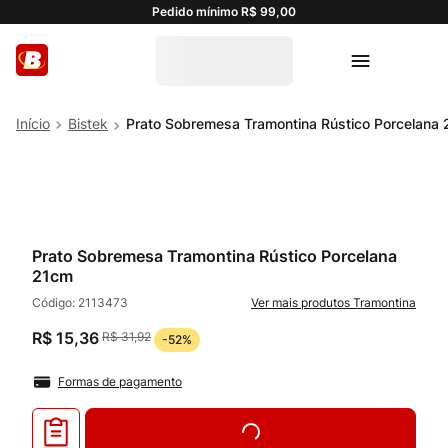
Pedido mínimo R$ 99,00
Bistek
Prato Sobremesa Tramontina Rústico Porcelana
Prato Sobremesa Tramontina Rústico Porcelana
21cm
Código:
2113473
Tramontina
R$
15
,
36
R$
31
,
92
-
52%
Formas de pagamento