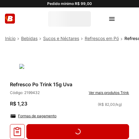
Pedido mínimo R$ 99,00
Bebidas
Sucos e Néctares
Refrescos em Pó
Refres
Refresco Po Trink 15g Uva
Código:
2199432
Trink
R$
1
,
23
(
R$ 82,00
/
kg
)
Formas de pagamento