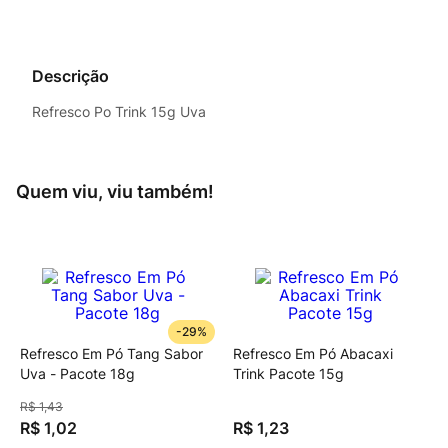
Descrição
Refresco Po Trink 15g Uva
Quem viu, viu também!
-
29%
Refresco Em Pó Tang Sabor
Refresco Em Pó Abacaxi
Uva - Pacote 18g
Trink Pacote 15g
R$
1
,
43
R$
1
,
02
R$
1
,
23