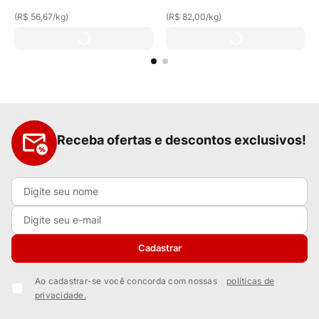
(
R$ 56,67
/
kg
)
(
R$ 82,00
/
kg
)
Receba ofertas e descontos exclusivos!
Cadastrar
Ao cadastrar-se você concorda com nossas
políticas de
privacidade.