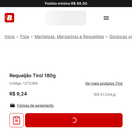
Pedido mínimo R$ 99,00
Frios
Manteigas, Margarinas e Requeijões
Gorduras v
Requeijão Tirol 180g
Código:
1273264
Tirol
R$
9
,
24
(
R$ 51,33
/
kg
)
Formas de pagamento