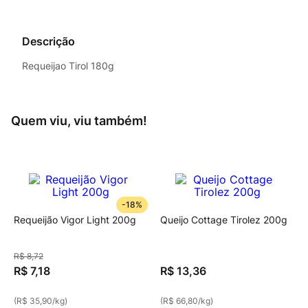
Descrição
Requeijao Tirol 180g
Quem viu, viu também!
-
18%
Requeijão Vigor Light 200g
Queijo Cottage Tirolez 200g
R$
8
,
72
R$
7
,
18
R$
13
,
36
(
R$ 35,90
/
kg
)
(
R$ 66,80
/
kg
)