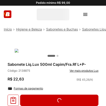
Pedido mínimo R$ 99,00
Higiene e Beleza
Sabonetes e Buchas
Sabonetes Líqu
Sabonete Liq.Lux 500ml Capim/Fra.Rf L+P-
Código:
2138875
Lux
R$
22
,
63
(
R$ 45,26
/
lt
)
Formas de pagamento