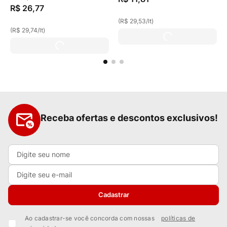
R$
26
,
77
(
R$ 29,53
/
lt
)
(
R$ 29,74
/
lt
)
Receba ofertas e descontos exclusivos!
Cadastrar
Ao cadastrar-se você concorda com nossas
políticas de