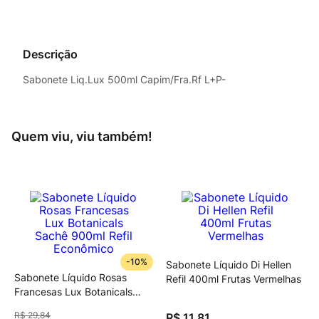
Descrição
Sabonete Liq.Lux 500ml Capim/Fra.Rf L+P-
Quem viu, viu também!
-
10%
Sabonete Líquido Di Hellen
Sabonete Líquido Rosas
Refil 400ml Frutas Vermelhas
Francesas Lux Botanicals
Sachê 900ml Refil Econômico
R$
29
,
84
R$
11
,
81