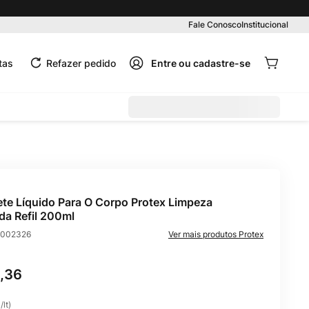
Fale Conosco
Institucional
tas
Refazer pedido
te Líquido Para O Corpo Protex Limpeza
da Refil 200ml
002326
Protex
,
36
0
/
lt
)