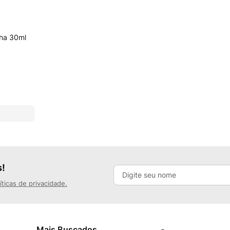
lha 30ml
s!
íticas de privacidade.
Mais Buscados