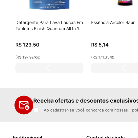
Detergente Para Lava Louças Em
Essência Arcolor Bauni
Tabletes Finish Quantum All In 1
Com 60 Unidades
R$
123
,
50
R$
5
,
14
(
R$ 197,92
/
kg
)
(
R$ 171,33
/
lt
)
Receba ofertas e descontos exclusivo
Ao cadastrar-se você concorda com nossas
pol
Institucional
Central de ajuda