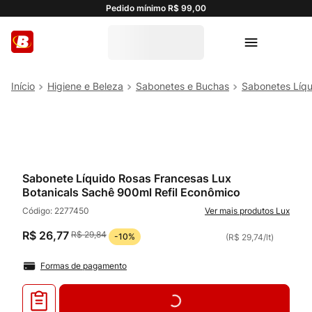
Pedido mínimo R$ 99,00
Higiene e Beleza
Sabonetes e Buchas
Sabonetes Líqu
Sabonete Líquido Rosas Francesas Lux
Botanicals Sachê 900ml Refil Econômico
Código:
2277450
Lux
R$
26
,
77
R$
29
,
84
-
10%
(
R$ 29,74
/
lt
)
Formas de pagamento