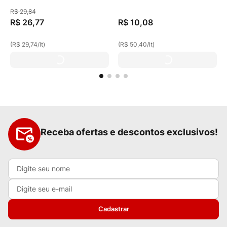
Sachê 900ml Refil Econômico
200ml Refil Econômico
R$
29
,
84
R$
26
,
77
R$
10
,
08
(
R$ 29,74
/
lt
)
(
R$ 50,40
/
lt
)
Receba ofertas e descontos exclusivos!
Cadastrar