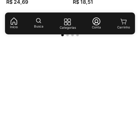
R$
24
,
69
R$
18
,
51
Busca
Início
Conta
Categorias
Receba ofertas e descontos exclusivos!
Cadastrar
Ao cadastrar-se você concorda com nossas
políticas de
privacidade.