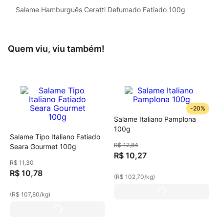
Salame Hamburguês Ceratti Defumado Fatiado 100g
Quem viu, viu também!
-
20%
Salame Italiano Pamplona
100g
Salame Tipo Italiano Fatiado
R$
12
,
84
Seara Gourmet 100g
R$
10
,
27
R$
11
,
30
R$
10
,
78
(
R$ 102,70
/
kg
)
(
R$ 107,80
/
kg
)