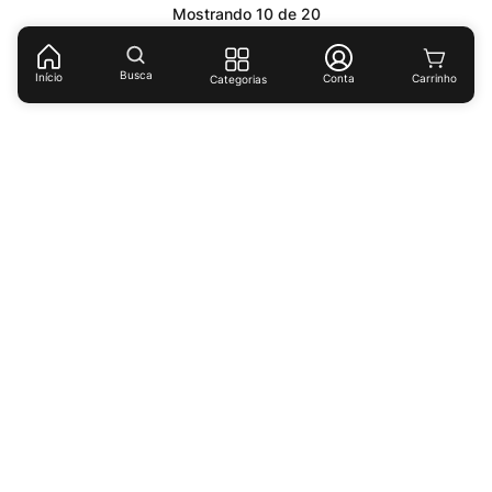
Mostrando
10 de 20
1
2
Busca
Início
Conta
Categorias
Receba ofertas e descontos exclusivos!
Cadastrar
Ao cadastrar-se você concorda com nossas
políticas de
privacidade.