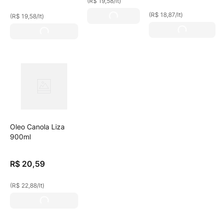
(
R$ 19,58
/
lt
)
(
R$ 18,87
/
lt
)
(
R$ 19,58
/
lt
)
Oleo Canola Liza
900ml
R$
20
,
59
(
R$ 22,88
/
lt
)