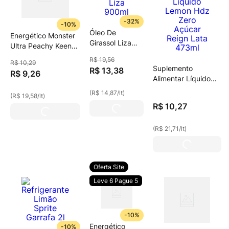
-
32%
-
10%
Óleo De
Energético Monster
Girassol Liza
Ultra Peachy Keen
900ml
Sem Açúcar 473ml
R$
19
,
56
R$
10
,
29
Suplemento
R$
13
,
38
R$
9
,
26
Alimentar Líquido
Lemon Hdz Zero
(
R$ 14,87
/
lt
)
(
R$ 19,58
/
lt
)
Açúcar Reign Lata
R$
10
,
27
473ml
(
R$ 21,71
/
lt
)
Oferta Site
Leve 6 Pague 5
-
10%
Energético
-
10%