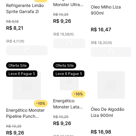
Monster Ultra
Refrigerante Limão
Oleo Milho Liza
Fiesta Mango
Sprite Garrafa 2l
900ml
R$
10
,
29
Sem Açúcar
R$
9
,
26
R$
9
,
16
473ml
R$
8
,
21
R$
16
,
47
(
R$ 19,58
/
lt
)
(
R$ 4,11
/
lt
)
(
R$ 18,30
/
lt
)
Oferta Site
Oferta Site
Leve 6 Pague 5
Leve 6 Pague 5
-
10%
Energético
-
10%
Monster Lata
Óleo De Algodão
Energético Monster
473ml
Liza 900ml
Pipeline Punch
R$
10
,
29
473ml
R$
9
,
26
R$
10
,
29
R$
16
,
98
R$
9
,
26