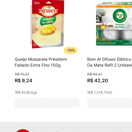
-
10%
Queijo Mussarela Président
Bom Ar Difusor Elétrico
Fatiado Extra Fino 150g
Da Mata Refil 2 Unidad
R$
10
,
27
R$
45
,
31
R$
9
,
24
R$
42
,
20
(
R$ 61,60
/
kg
)
(
R$ 1.318,75
/
lt
)