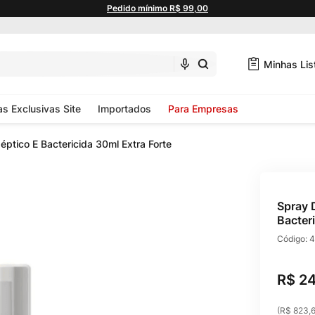
Pedido mínimo R$ 99,00
Minhas Lis
as Exclusivas Site
Importados
Para Empresas
éptico E Bactericida 30ml Extra Forte
Spray 
Bacteri
Código:
4
R$
2
(
R$ 823,