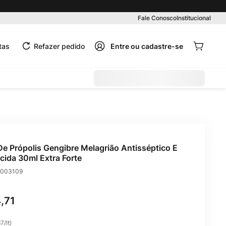
Fale Conosco
Institucional
tas
Refazer pedido
De Própolis Gengibre Melagrião Antisséptico E
cida 30ml Extra Forte
003109
4
,
71
67
/
lt
)