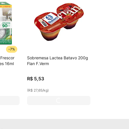
-
7%
 Frescor
Sobremesa Lactea Batavo 200g
es 16ml
Flan F.Verm
R$
5
,
53
(
R$ 27,65
/
kg
)