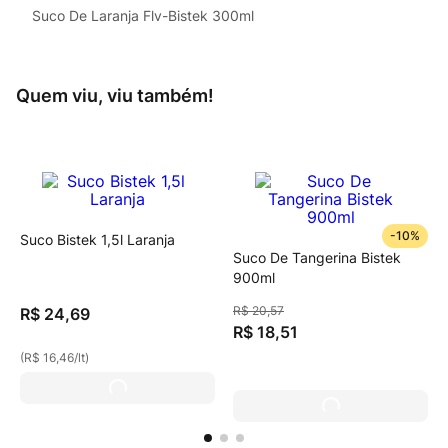
Suco De Laranja Flv-Bistek 300ml
Quem viu, viu também!
-
10%
Suco Bistek 1,5l Laranja
Suco De Tangerina Bistek
900ml
R$
20
,
57
R$
24
,
69
R$
18
,
51
(
R$ 16,46
/
lt
)