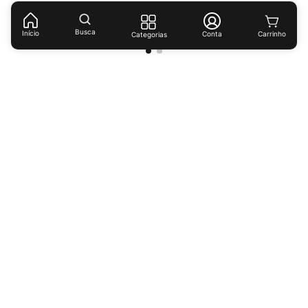
(
R$ 10,92
/
lt
)
Busca
Início
Conta
Categorias
Receba ofertas e descontos exclusivos!
Cadastrar
Ao cadastrar-se você concorda com nossas
políticas de
privacidade.