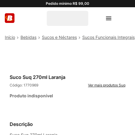
Pedido mínimo R$ 99,00
Bebidas
Sucos e Néctares
Sucos Funcionais Integrais
Suco Suq 270ml Laranja
Código:
1770969
Suq
Produto indisponível
Descrição
Suco Suq 270ml Laranja