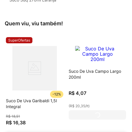
Quem viu, viu também!
SuperOfertas
Suco De Uva Campo Largo
200ml
R$
4
,
07
-
12%
Suco De Uva Garibaldi 1,5l
(
R$ 20,35
/
lt
)
Integral
R$
18
,
51
R$
16
,
38