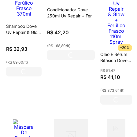
Condicionador Dove
250ml Uv Repair + Fer
Shampoo Dove
R$
42
,
20
Uv Repair & Glow
+ Ferúlico Frasco
370ml
(
R$ 168,80
/
lt
)
-
20%
R$
32
,
93
Óleo E Sérum
Bifásico Dove
(
R$ 89,00
/
lt
)
Uv Repair &
R$
51
,
47
Glow + Ferúlico
R$
41
,
10
Frasco 110ml
Spray
(
R$ 373,64
/
lt
)