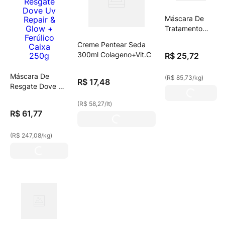
Máscara De
Tratamento
Seda By Niina
Creme Pentear Seda
Colágeno +
300ml Colageno+Vit.C
R$
25
,
72
Vitamina C
Máscara De
(
R$ 85,73
/
kg
)
R$
17
,
48
Resgate Dove Uv
Repair & Glow +
(
R$ 58,27
/
lt
)
Ferúlico Caixa
R$
61
,
77
250g
(
R$ 247,08
/
kg
)