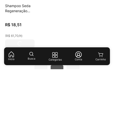
Shampoo Seda
Regeneração
Intensiva 300ml
R$
18
,
51
(
R$ 61,70
/
lt
)
Você viu todos os
7
produtos
Busca
Início
Conta
Categorias
1
Receba ofertas e descontos exclusivos!