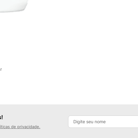
r
s!
íticas de privacidade.