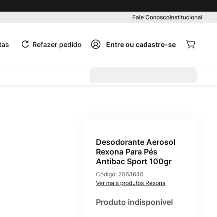
Pedido mínimo R$ 99,00
Fale Conosco
Institucional
tas
Refazer pedido
Desodorante Aerosol
Rexona Para Pés
Antibac Sport 100gr
Código:
2063646
Rexona
Produto indisponível