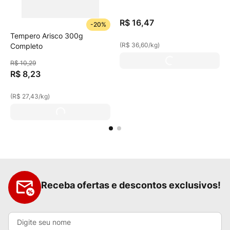
R$
16
,
47
-
20%
Tempero Arisco 300g
(
R$ 36,60
/
kg
)
Completo
R$
10
,
29
R$
8
,
23
(
R$ 27,43
/
kg
)
Receba ofertas e descontos exclusivos!