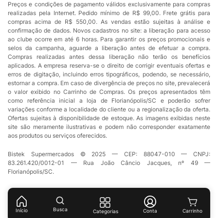
Preços e condições de pagamento válidos exclusivamente para compras
realizadas pela Internet. Pedido mínimo de R$ 99,00. Frete grátis para
compras acima de R$ 550,00. As vendas estão sujeitas à análise e
confirmação de dados. Novos cadastros no site: a liberação para acesso
ao clube ocorre em até 6 horas. Para garantir os preços promocionais e
selos da campanha, aguarde a liberação antes de efetuar a compra.
Compras realizadas antes dessa liberação não terão os benefícios
aplicados. A empresa reserva-se o direito de corrigir eventuais ofertas e
erros de digitação, incluindo erros tipográficos, podendo, se necessário,
estornar a compra. Em caso de divergência de preços no site, prevalecerá
o valor exibido no Carrinho de Compras. Os preços apresentados têm
como referência inicial a loja de Florianópolis/SC e poderão sofrer
variações conforme a localidade do cliente ou a regionalização da oferta.
Ofertas sujeitas à disponibilidade de estoque. As imagens exibidas neste
site são meramente ilustrativas e podem não corresponder exatamente
aos produtos ou serviços oferecidos.
Bistek Supermercados © 2025 — CEP: 88047-010 — CNPJ:
83.261.420/0012-01 — Rua João Câncio Jacques, nº 49 —
Florianópolis/SC.
Busca
Início
Conta
Categorias