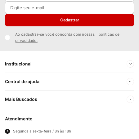
Cadastrar
Ao cadastrar-se você concorda com nossas
políticas de
privacidade.
Institucional
Sobre Nós
Central de ajuda
Nossas Lojas
Minha conta
Mais Buscados
Trabalhe conosco
Meus pedidos
Ofertas Exclusivas do Site
Privacidade e Segurança
Atendimento
Acompanhe seu pedido
Importados
Panfletos lojas físicas
Segunda a sexta-feira / 8h às 18h
Frete e Entregas