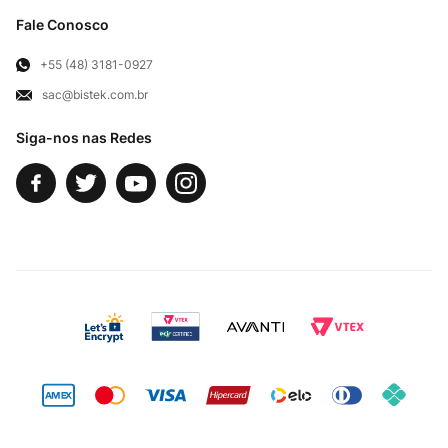
Cortes Britânicos
Clube Bistek
Troca e Devoluções
Fale Conosco
Para Empresas
Televendas
Exercício de Direito
+55 (48) 3181-0927
sac@bistek.com.br
Fale Conosco
Siga-nos nas Redes