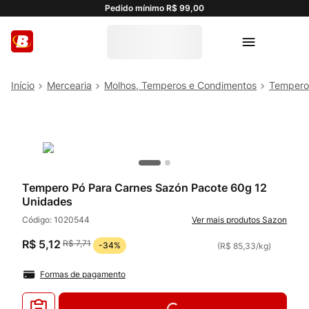
Pedido mínimo R$ 99,00
Mercearia
Molhos, Temperos e Condimentos
Tempero
Tempero Pó Para Carnes Sazón Pacote 60g 12
Unidades
Código:
1020544
Sazon
R$
5
,
12
R$
7
,
71
-
34%
(
R$ 85,33
/
kg
)
Formas de pagamento