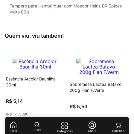
Tempero para Hambúrguer com Moedor Heinz BR Spices
Vidro 80g
Quem viu, viu também!
Essência Arcolor Baunilha
Sobremesa Lactea Batavo
30ml
200g Flan F.Verm
R$
5
,
14
R$
5
,
53
(
R$ 171,33
/
lt
)
(
R$ 27,65
/
kg
)
Busca
Início
Conta
Categorias