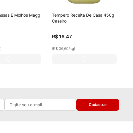
ssas E Molhos Maggi
Tempero Receita De Casa 450g
Caseiro
R$
16
,
47
g
)
(
R$ 36,60
/
kg
)
Cadastrar