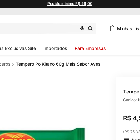
Pedido mínimo R$ 99,00
Minhas Lis
as Exclusivas Site
Importados
Para Empresas
peros
Tempero Po Kitano 60g Mais Sabor Aves
Temper
Código:
1
R$
4
,
(
R$ 75,3
Form