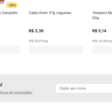
-
20%
g Completo
Caldo Knorr 57g Legumes
Tempero Ma
50g
R$
3
,
39
R$
5
,
14
(
R$ 59,47
/
kg
)
(
R$ 102,80
/
k
s!
íticas de privacidade.