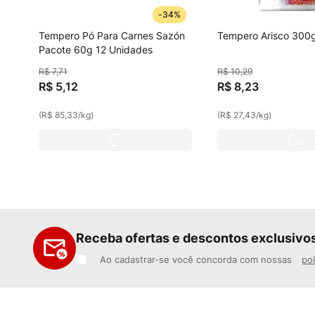
-
34%
Tempero Pó Para Carnes Sazón
Tempero Arisco 300
Pacote 60g 12 Unidades
R$
7
,
71
R$
10
,
29
R$
5
,
12
R$
8
,
23
(
R$ 85,33
/
kg
)
(
R$ 27,43
/
kg
)
Receba ofertas e descontos exclusivo
Ao cadastrar-se você concorda com nossas
pol