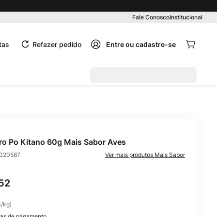
Fale Conosco
Institucional
tas
Refazer pedido
o Po Kitano 60g Mais Sabor Aves
020587
Mais Sabor
52
3
/
kg
)
as de pagamento