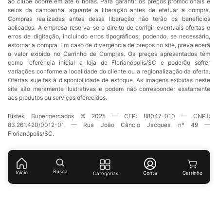
ao clube ocorre em até 6 horas. Para garantir os preços promocionais e
selos da campanha, aguarde a liberação antes de efetuar a compra.
Compras realizadas antes dessa liberação não terão os benefícios
aplicados. A empresa reserva-se o direito de corrigir eventuais ofertas e
erros de digitação, incluindo erros tipográficos, podendo, se necessário,
estornar a compra. Em caso de divergência de preços no site, prevalecerá
o valor exibido no Carrinho de Compras. Os preços apresentados têm
como referência inicial a loja de Florianópolis/SC e poderão sofrer
variações conforme a localidade do cliente ou a regionalização da oferta.
Ofertas sujeitas à disponibilidade de estoque. As imagens exibidas neste
site são meramente ilustrativas e podem não corresponder exatamente
aos produtos ou serviços oferecidos.
Bistek Supermercados © 2025 — CEP: 88047-010 — CNPJ:
83.261.420/0012-01 — Rua João Câncio Jacques, nº 49 —
Florianópolis/SC.
Busca
Início
Conta
Categorias