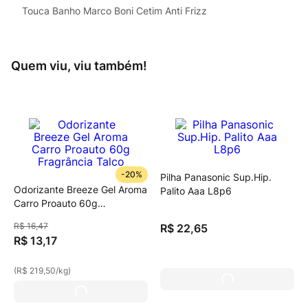
Touca Banho Marco Boni Cetim Anti Frizz
Quem viu, viu também!
-
20%
Pilha Panasonic Sup.Hip.
Odorizante Breeze Gel Aroma
Palito Aaa L8p6
Carro Proauto 60g
Fragrância Talco
R$
16
,
47
R$
22
,
65
R$
13
,
17
(
R$ 219,50
/
kg
)