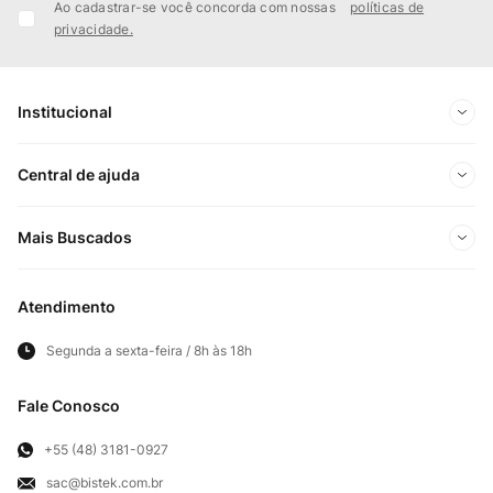
Ao cadastrar-se você concorda com nossas
políticas de
privacidade.
Institucional
Sobre Nós
Central de ajuda
Nossas Lojas
Minha conta
Mais Buscados
Trabalhe conosco
Meus pedidos
Ofertas Exclusivas do Site
Privacidade e Segurança
Atendimento
Acompanhe seu pedido
Importados
Panfletos lojas físicas
Segunda a sexta-feira / 8h às 18h
Frete e Entregas
Cortes Britânicos
Clube Bistek
Troca e Devoluções
Fale Conosco
Para Empresas
Televendas
Exercício de Direito
+55 (48) 3181-0927
sac@bistek.com.br
Fale Conosco