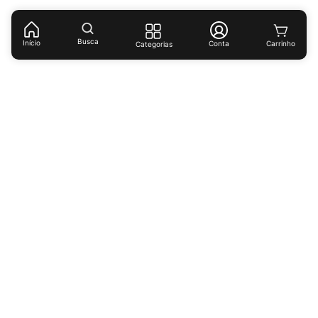
(
R$ 192,75
/
kg
)
Busca
Início
Conta
Categorias
Receba ofertas e descontos exclusivos!
Cadastrar
Ao cadastrar-se você concorda com nossas
políticas de
privacidade.