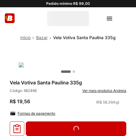
Pedido mínimo R$ 99,00
Bazar
Vela Votiva Santa Paulina 335g
Vela Votiva Santa Paulina 335g
Código:
982466
Andreia
R$
19
,
56
(
R$ 58,39
/
kg
)
Formas de pagamento