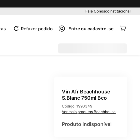
Pedido mínimo R$ 99,00
Fale Conosco
Institucional
tas
Refazer pedido
Vin Afr Beachhouse
S.Blanc 750ml Bco
Código:
1990349
Beachhouse
Produto indisponível