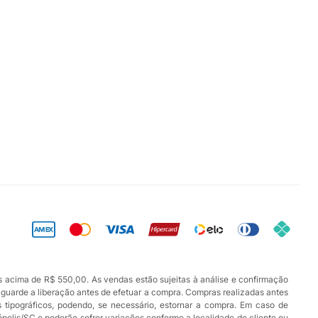
s acima de R$ 550,00. As vendas estão sujeitas à análise e confirmação
aguarde a liberação antes de efetuar a compra. Compras realizadas antes
os tipográficos, podendo, se necessário, estornar a compra. Em caso de
ópolis/SC e poderão sofrer variações conforme a localidade do cliente ou