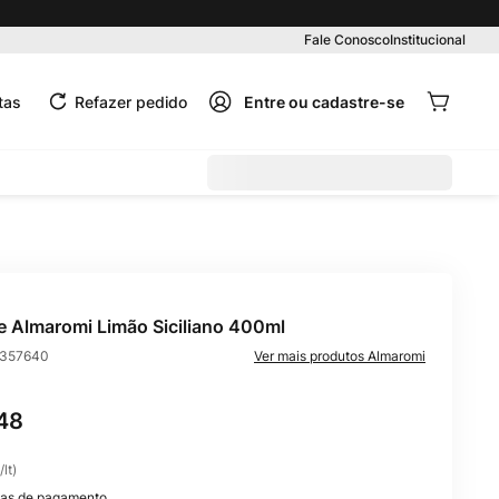
Fale Conosco
Institucional
tas
Refazer pedido
e Almaromi Limão Siciliano 400ml
357640
Almaromi
48
/
lt
)
as de pagamento