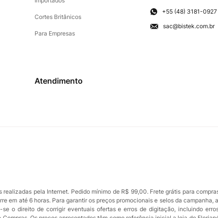
Importados
+55 (48) 3181-0927
Cortes Britânicos
sac@bistek.com.br
Para Empresas
Atendimento
ealizadas pela Internet. Pedido mínimo de R$ 99,00. Frete grátis para compra
orre em até 6 horas. Para garantir os preços promocionais e selos da campanha, 
se o direito de corrigir eventuais ofertas e erros de digitação, incluindo err
de Compras. Os preços apresentados têm como referência inicial a loja de Florian