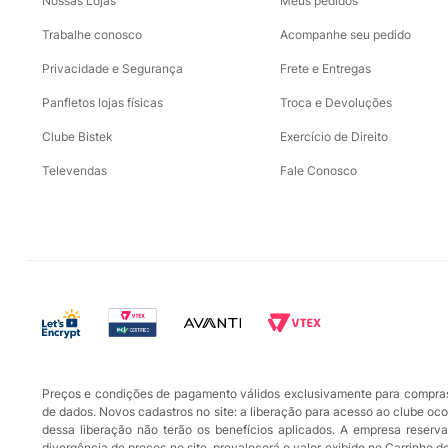
Nossas Lojas
Meus pedidos
Trabalhe conosco
Acompanhe seu pedido
Privacidade e Segurança
Frete e Entregas
Panfletos lojas físicas
Troca e Devoluções
Clube Bistek
Exercício de Direito
Televendas
Fale Conosco
Preços e condições de pagamento válidos exclusivamente para compras r
de dados. Novos cadastros no site: a liberação para acesso ao clube oc
dessa liberação não terão os benefícios aplicados. A empresa reserva-
divergência de preços no site, prevalecerá o valor exibido no Carrinho 