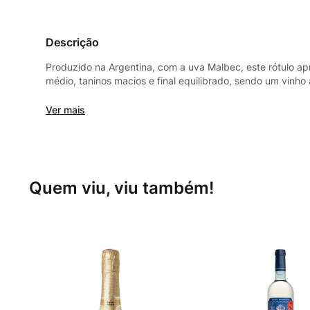
Descrição
Produzido na Argentina, com a uva Malbec, este rótulo a
médio, taninos macios e final equilibrado, sendo um vinh
maturados. Servir entre 16°C e 18°C para melhor express
Ver mais
Quem viu, viu também!