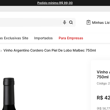
Pedido mínimo R$ 99,00
Minhas Lis
as Exclusivas Site
Importados
Para Empresas
Vinho Argentino Cordero Con Piel De Lobo Malbec 750ml
Vinho 
750ml
Código:
2
R$
4
(
R$ 56,77