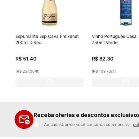
Espumante Esp Cava Freixenet
Vinho Português Casal 
200ml D.Sec
750ml Verde
R$
51
,
40
R$
82
,
30
(
R$ 257,00
/
lt
)
(
R$ 109,73
/
lt
)
Receba ofertas e descontos exclusivo
Ao cadastrar-se você concorda com nossas
pol