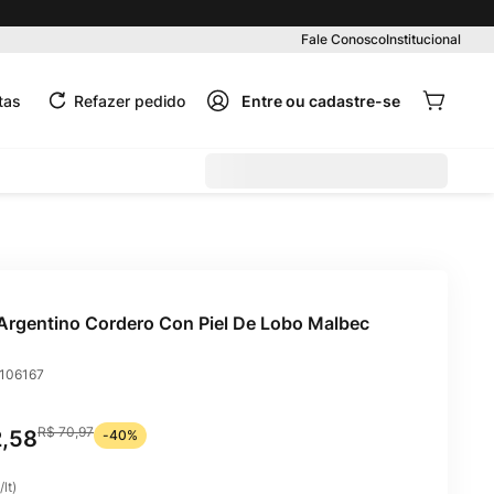
Pedido mínimo R$ 99,00
Fale Conosco
Institucional
tas
Refazer pedido
Argentino Cordero Con Piel De Lobo Malbec
106167
R$
70
,
97
2
,
58
-
40%
/
lt
)