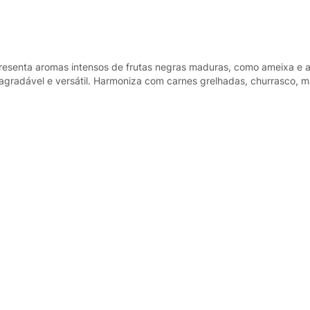
presenta aromas intensos de frutas negras maduras, como ameixa e a
o agradável e versátil. Harmoniza com carnes grelhadas, churrasco,
ão de seus aromas e sabores.