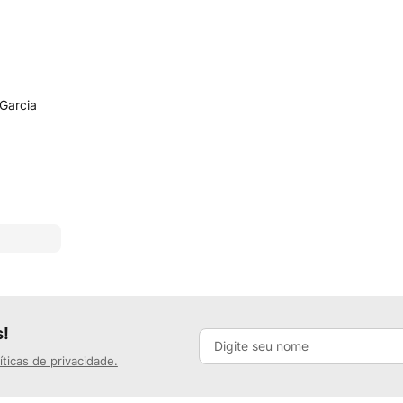
Garcia
s!
íticas de privacidade.