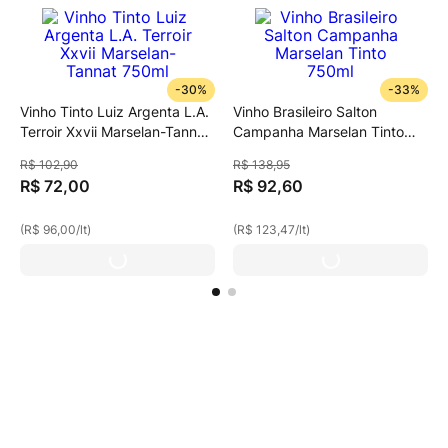
-
30%
-
33%
Vinho Tinto Luiz Argenta L.A.
Vinho Brasileiro Salton
Terroir Xxvii Marselan-Tannat
Campanha Marselan Tinto
750ml
750ml
R$
102
,
90
R$
138
,
95
R$
72
,
00
R$
92
,
60
(
R$ 96,00
/
lt
)
(
R$ 123,47
/
lt
)