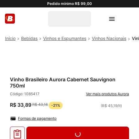
Pedido mínimo R$ 99,00
Bebidas
Vinhos e Espumantes
Vinhos Nacionais
Vin
Vinho Brasileiro Aurora Cabernet Sauvignon
750ml
Código:
1085417
Aurora
R$
33
,
89
R$
43
,
16
-
21%
(
R$ 45,19
/
lt
)
Formas de pagamento