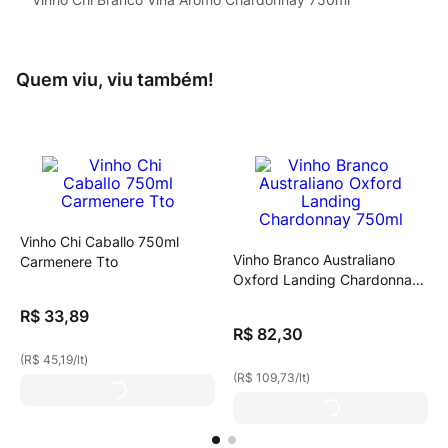
Quem viu, viu também!
Vinho Chi Caballo 750ml
Vinho Branco Australiano
Carmenere Tto
Oxford Landing Chardonnay
750ml
R$
33
,
89
R$
82
,
30
(
R$ 45,19
/
lt
)
(
R$ 109,73
/
lt
)