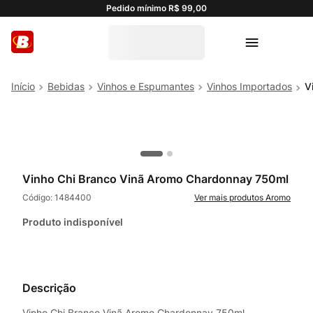
Pedido mínimo R$ 99,00
Bebidas
Vinhos e Espumantes
Vinhos Importados
V
Vinho Chi Branco Vinã Aromo Chardonnay 750ml
Código:
1484400
Aromo
Produto indisponível
Descrição
Vinho Chi Branco Vinã Aromo Chardonnay 750ml