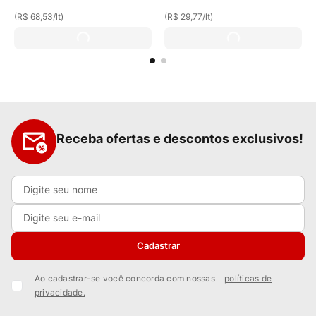
(
R$ 68,53
/
lt
)
(
R$ 29,77
/
lt
)
Receba ofertas e descontos exclusivos!
Cadastrar
Ao cadastrar-se você concorda com nossas
políticas de
privacidade.