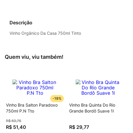
Descrição
Vinho Orgânico Da Casa 750ml Tinto
Quem viu, viu também!
-
19%
Vinho Bra Salton Paradoxo
Vinho Bra Quinta Do Rio
750ml P.N Tto
Grande Bordô Suave 1l
R$
63
,
76
R$
51
,
40
R$
29
,
77