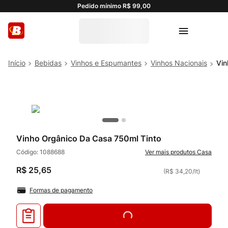
Pedido mínimo R$ 99,00
Bebidas
Vinhos e Espumantes
Vinhos Nacionais
Vin
Vinho Orgânico Da Casa 750ml Tinto
Código:
1088688
Casa
R$
25
,
65
(
R$ 34,20
/
lt
)
Formas de pagamento