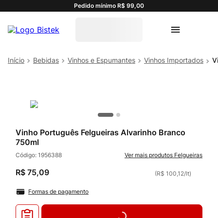
Pedido mínimo R$ 99,00
Bebidas
Vinhos e Espumantes
Vinhos Importados
V
Vinho Português Felgueiras Alvarinho Branco
750ml
Código:
1956388
Felgueiras
R$
75
,
09
(
R$ 100,12
/
lt
)
Formas de pagamento