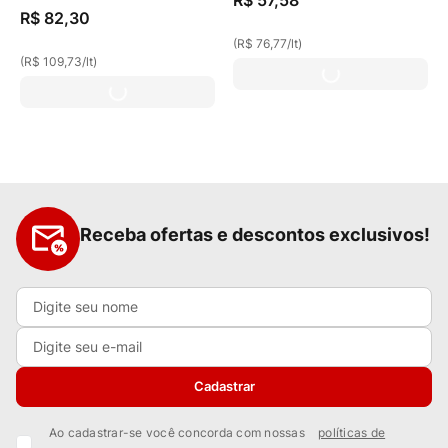
R$
57
,
58
R$
82
,
30
(
R$ 76,77
/
lt
)
(
R$ 109,73
/
lt
)
Receba ofertas e descontos exclusivos!
Cadastrar
Ao cadastrar-se você concorda com nossas
políticas de