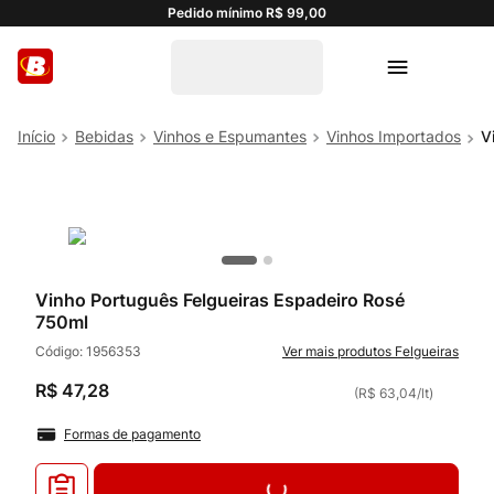
Pedido mínimo R$ 99,00
Bebidas
Vinhos e Espumantes
Vinhos Importados
V
Vinho Português Felgueiras Espadeiro Rosé
750ml
Código:
1956353
Felgueiras
R$
47
,
28
(
R$ 63,04
/
lt
)
Formas de pagamento