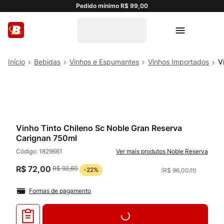
Pedido mínimo R$ 99,00
Bebidas
Vinhos e Espumantes
Vinhos Importados
V
Vinho Tinto Chileno Sc Noble Gran Reserva
Carignan 750ml
Código:
1829661
Noble Reserva
R$
72
,
00
R$
92
,
60
-
22%
(
R$ 96,00
/
lt
)
Formas de pagamento