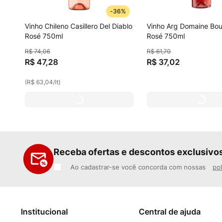
-
36%
Vinho Chileno Casillero Del Diablo
Vinho Arg Domaine Bo
Rosé 750ml
Rosé 750ml
R$
74
,
06
R$
61
,
70
R$
47
,
28
R$
37
,
02
(
R$ 63,04
/
lt
)
Receba ofertas e descontos exclusivo
Ao cadastrar-se você concorda com nossas
pol
Institucional
Central de ajuda