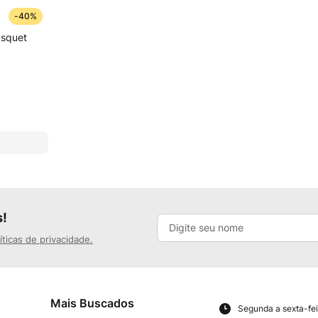
-
40%
usquet
s!
íticas de privacidade.
Mais Buscados
Segunda a sexta-fei