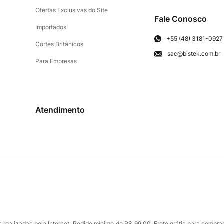
Ofertas Exclusivas do Site
Fale Conosco
Importados
+55 (48) 3181-0927
Cortes Britânicos
sac@bistek.com.br
Para Empresas
Atendimento
ealizadas pela Internet. Pedido mínimo de R$ 99,00. Frete grátis para compra