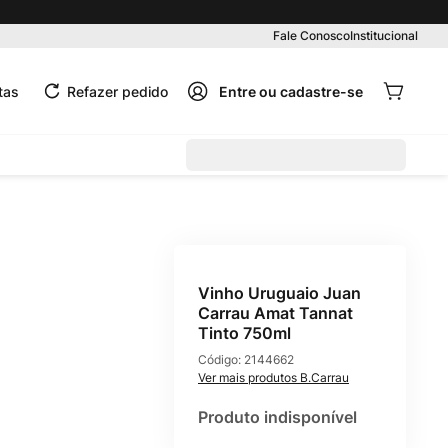
Pedido mínimo R$ 99,00
Fale Conosco
Institucional
tas
Refazer pedido
Vinho Uruguaio Juan
Carrau Amat Tannat
Tinto 750ml
Código:
2144662
B.Carrau
Produto indisponível