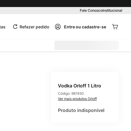
Pedido mínimo R$ 99,00
Fale Conosco
Institucional
tas
Refazer pedido
Vodka Orloff 1 Litro
Código:
987450
Orloff
Produto indisponível