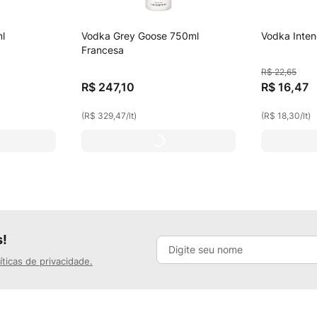
l
Vodka Grey Goose 750ml
Vodka Inte
Francesa
R$
22
,
65
R$
247
,
10
R$
16
,
47
(
R$ 329,47
/
lt
)
(
R$ 18,30
/
lt
)
s!
íticas de privacidade.