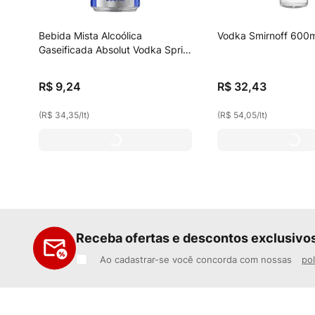
Bebida Mista Alcoólica
Vodka Smirnoff 600m
Gaseificada Absolut Vodka Sprite
Lata 269ml
R$
9
,
24
R$
32
,
43
(
R$ 34,35
/
lt
)
(
R$ 54,05
/
lt
)
Receba ofertas e descontos exclusivo
Ao cadastrar-se você concorda com nossas
pol