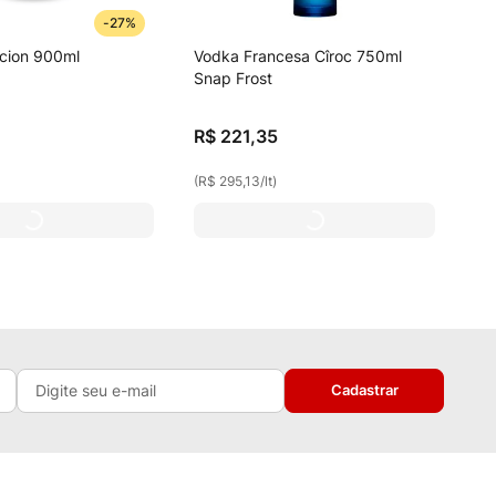
-
27%
ncion 900ml
Vodka Francesa Cîroc 750ml
Snap Frost
R$
221
,
35
(
R$ 295,13
/
lt
)
Cadastrar