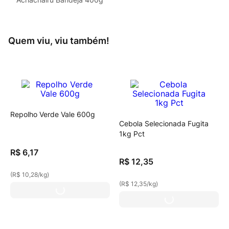
Quem viu, viu também!
Repolho Verde Vale 600g
Cebola Selecionada Fugita
1kg Pct
R$
6
,
17
R$
12
,
35
(
R$ 10,28
/
kg
)
(
R$ 12,35
/
kg
)