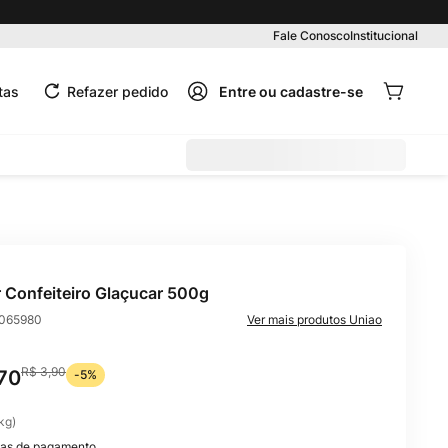
Pedido mínimo R$ 99,00
Fale Conosco
Institucional
tas
Refazer pedido
 Confeiteiro Glaçucar 500g
065980
Uniao
R$
3
,
90
70
-
5%
kg
)
as de pagamento