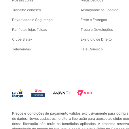
Nossas Lojas
Meus pedidos
Trabalhe conosco
Acompanhe seu pedido
Privacidade e Segurança
Frete e Entregas
Panfletos lojas físicas
Troca e Devoluções
Clube Bistek
Exercício de Direito
Televendas
Fale Conosco
Preços e condições de pagamento válidos exclusivamente para compras r
de dados. Novos cadastros no site: a liberação para acesso ao clube oc
dessa liberação não terão os benefícios aplicados. A empresa reserva-
divergência de preços no site, prevalecerá o valor exibido no Carrinho 