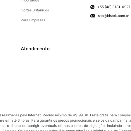
Importados
+55 (48) 3181-0927
Cortes Britânicos
sac@bistek.com.br
Para Empresas
Atendimento
ealizadas pela Internet. Pedido mínimo de R$ 99,00. Frete grátis para compra
orre em até 6 horas. Para garantir os preços promocionais e selos da campanha, 
se o direito de corrigir eventuais ofertas e erros de digitação, incluindo err
de Compras. Os preços apresentados têm como referência inicial a loja de Florian