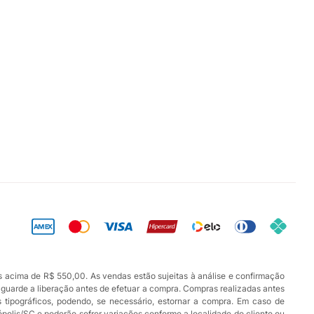
s acima de R$ 550,00. As vendas estão sujeitas à análise e confirmação
aguarde a liberação antes de efetuar a compra. Compras realizadas antes
os tipográficos, podendo, se necessário, estornar a compra. Em caso de
ópolis/SC e poderão sofrer variações conforme a localidade do cliente ou