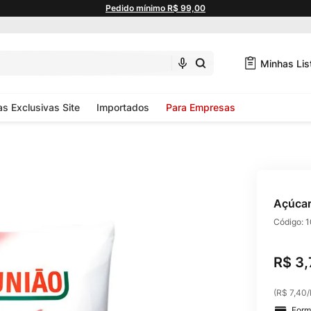
Pedido mínimo R$ 99,00
Minhas Lis
as Exclusivas Site
Importados
Para Empresas
Açúcar
Código:
1
R$
3
,
(
R$ 7,40
/
Form