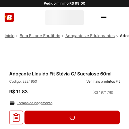
Pedido mínimo R$ 99,00
Bem Estar e Equilíbrio
Adoçantes e Edulcorantes
Adoç
Adoçante Líquido Fit Stévia C/ Sucralose 60ml
Código:
2224950
Fit
R$
11
,
83
(
R$ 197,17
/
lt
)
Formas de pagamento