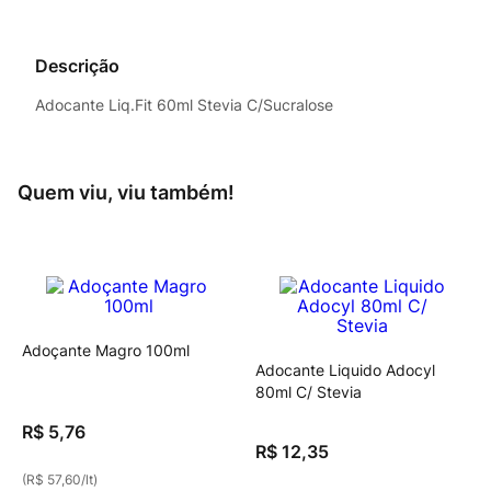
Descrição
Adocante Liq.Fit 60ml Stevia C/Sucralose
Quem viu, viu também!
Adoçante Magro 100ml
Adocante Liquido Adocyl
80ml C/ Stevia
R$
5
,
76
R$
12
,
35
(
R$ 57,60
/
lt
)