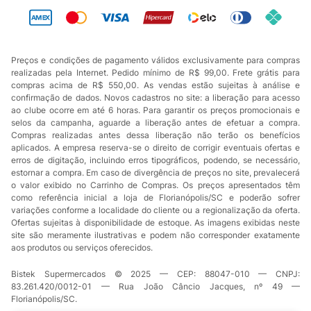
Preços e condições de pagamento válidos exclusivamente para compras
realizadas pela Internet. Pedido mínimo de R$ 99,00. Frete grátis para
compras acima de R$ 550,00. As vendas estão sujeitas à análise e
confirmação de dados. Novos cadastros no site: a liberação para acesso
ao clube ocorre em até 6 horas. Para garantir os preços promocionais e
selos da campanha, aguarde a liberação antes de efetuar a compra.
Compras realizadas antes dessa liberação não terão os benefícios
aplicados. A empresa reserva-se o direito de corrigir eventuais ofertas e
erros de digitação, incluindo erros tipográficos, podendo, se necessário,
estornar a compra. Em caso de divergência de preços no site, prevalecerá
o valor exibido no Carrinho de Compras. Os preços apresentados têm
como referência inicial a loja de Florianópolis/SC e poderão sofrer
variações conforme a localidade do cliente ou a regionalização da oferta.
Ofertas sujeitas à disponibilidade de estoque. As imagens exibidas neste
site são meramente ilustrativas e podem não corresponder exatamente
aos produtos ou serviços oferecidos.
Bistek Supermercados © 2025 — CEP: 88047-010 — CNPJ:
83.261.420/0012-01 — Rua João Câncio Jacques, nº 49 —
Florianópolis/SC.