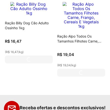
Ração Billy Dog Cão Adulto
Ossinho 1kg
Ração Alpo Todos Os
R$
16
,
47
Tamanhos Filhotes Carne,
Frango, Cereais E Vegetais
1kg
(
R$ 16,47
/
kg
)
R$
19
,
04
(
R$ 19,04
/
kg
)
Receba ofertas e descontos exclusivos!