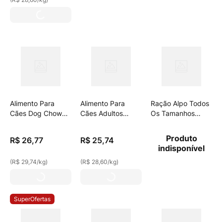
Reforçada Com
Extra Life Pacote
900g
Alimento Para
Alimento Para
Ração Alpo Todos
Cães Dog Chow
Cães Adultos
Os Tamanhos
Filhotes Minis E
Raças Médias E
Filhotes Carne,
Pequenos Carne
Grandes Carne E
Frango, Cereais E
Produto
R$
26
,
77
R$
25
,
74
Frango Frutas
Frango Purina Dog
Vegetais 1kg
indisponível
900g
Chow Nutrição
(
R$ 29,74
/
kg
)
(
R$ 28,60
/
kg
)
Reforçada Com
Extra Life Pacote
900g
SuperOfertas