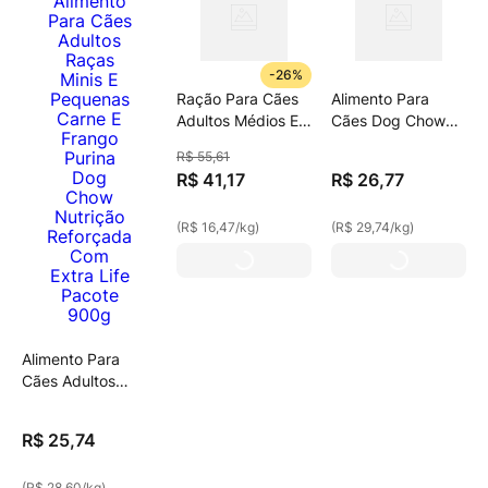
-
26%
Ração Para Cães
Alimento Para
Adultos Médios E
Cães Dog Chow
Grandes Dog
Filhotes De Porte
R$
55
,
61
Chow Carne,
Médio E Grande
R$
41
,
17
R$
26
,
77
Frango E Arroz
Sabor Carne,
2,5kg
Frango E Arroz
(
R$ 16,47
/
kg
)
(
R$ 29,74
/
kg
)
900g
Alimento Para
Cães Adultos
Raças Minis E
Pequenas Carne E
R$
25
,
74
Frango Purina Dog
Chow Nutrição
(
R$ 28,60
/
kg
)