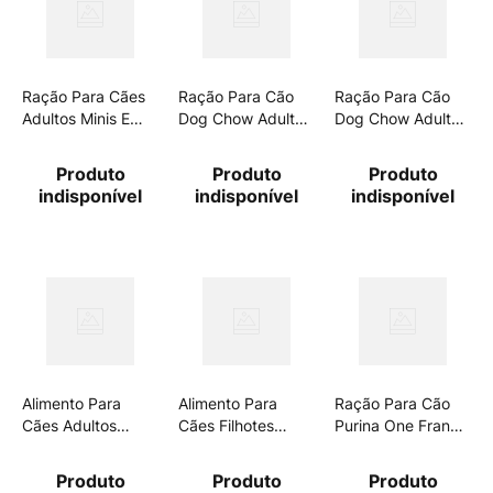
Ração Para Cães
Ração Para Cão
Ração Para Cão
Adultos Minis E
Dog Chow Adulto
Dog Chow Adulto
Pequenos Dog
Raça Pequena
Raça Grande
Chow Carne,
10,1kg
10,1kg
Produto
Produto
Produto
Frango E Arroz
indisponível
indisponível
indisponível
2,5kg
Alimento Para
Alimento Para
Ração Para Cão
Cães Adultos
Cães Filhotes
Purina One Frango
Carne, Frango,
Carne, Frango,
E Cordeiro Adulto
Cereais E Vegetais
Cereais E Vegetais
700g
Produto
Produto
Produto
Purina Alpo Pacote
Purina Alpo Pacote