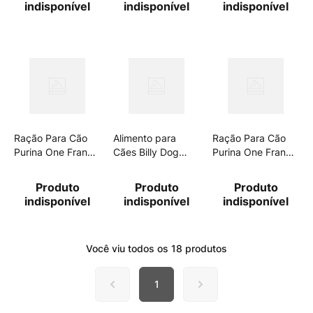
indisponível
indisponível
indisponível
10,1kg
10,1kg
Ração Para Cão
Alimento para
Ração Para Cão
Purina One Frango
Cães Billy Dog
Purina One Frango
E Carne Adulto
Raças Pequenas
E Cordeiro Adulto
Raças Pequenas
Adultos 1kg
2kg
Produto
Produto
Produto
2kg
indisponível
indisponível
indisponível
Você viu todos os
18
produtos
1