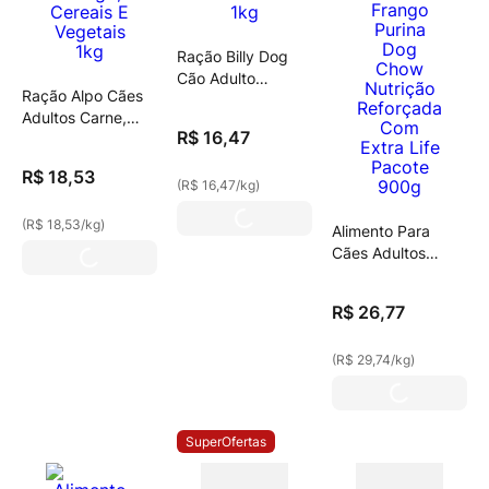
Ração Billy Dog
Cão Adulto
Ração Alpo Cães
Ossinho 1kg
Adultos Carne,
R$
16
,
47
Frango, Cereais E
Vegetais 1kg
R$
18
,
53
(
R$ 16,47
/
kg
)
(
R$ 18,53
/
kg
)
Alimento Para
Cães Adultos
Carne E Frango
Purina Dog Chow
R$
26
,
77
Nutrição
Reforçada Com
(
R$ 29,74
/
kg
)
Extra Life Pacote
900g
SuperOfertas