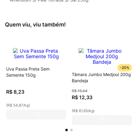
Quem viu, viu também!
-
20%
Uva Passa Preta Sem
Tâmara Jumbo Medjoul 200g
Semente 150g
Bandeja
R$
15
,
44
R$
8
,
23
R$
12
,
33
(
R$ 54,87
/
kg
)
(
R$ 61,65
/
kg
)